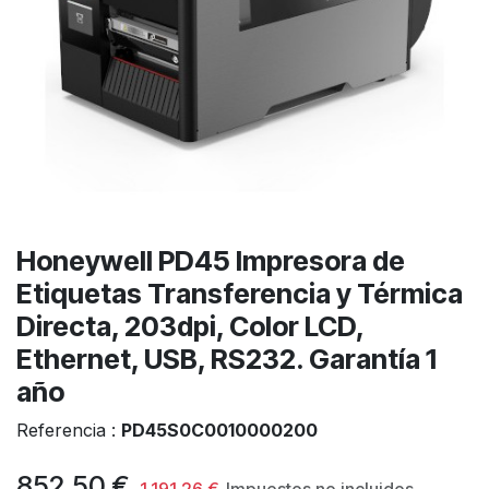
Honeywell PD45 Impresora de
Etiquetas Transferencia y Térmica
Directa, 203dpi, Color LCD,
Ethernet, USB, RS232. Garantía 1
año
Referencia :
PD45S0C0010000200
852,50
€
1.191,26
€
Impuestos no incluidos