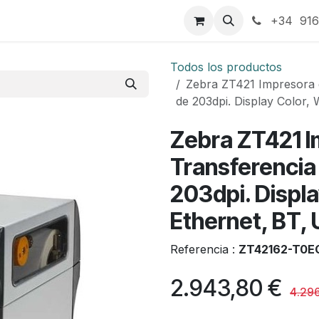
táctenos
+34 916
Todos los productos
Zebra ZT421 Impresora 
de 203dpi. Display Color,
Zebra ZT421 I
Transferencia
203dpi. Displa
Ethernet, BT,
Referencia :
ZT42162-T0E
2.943,80
€
4.29