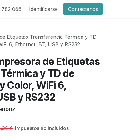
 782 066
Identificarse
Contáctenos
de Etiquetas Transferencia Térmica y TD
 WiFi 6, Ethernet, BT, USB y RS232
mpresora de Etiquetas
 Térmica y TD de
y Color, WiFi 6,
 USB y RS232
G000Z
6,36
€
Impuestos no incluidos