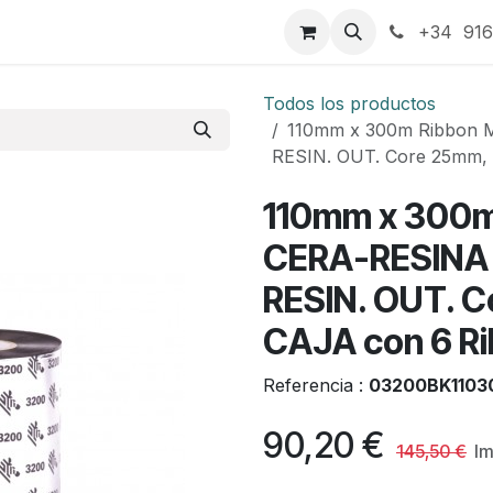
táctenos
+34 916
Todos los productos
110mm x 300m Ribbon
RESIN. OUT. Core 25mm, 
110mm x 300
CERA-RESINA
RESIN. OUT. C
CAJA con 6 R
Referencia :
03200BK1103
90,20
€
145,50
€
Im