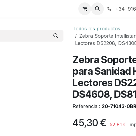
táctenos
+34 916
Todos los productos
Zebra Soporte Intellist
Lectores DS2208, DS430
Zebra Soporte 
para Sanidad 
Lectores DS2
DS4608, DS8
Referencia :
20-71043-0B
45,30
€
52,81
€
Imp