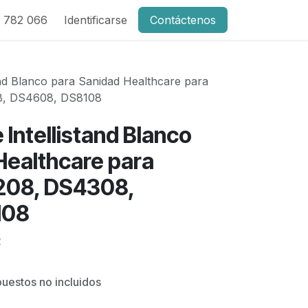
 782 066
Identificarse
Contáctenos
and Blanco para Sanidad Healthcare para
8, DS4608, DS8108
Intellistand Blanco
Healthcare para
208, DS4308,
108
R
uestos no incluidos