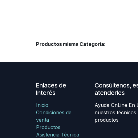
Productos misma Categoría:
Enlaces de
Consúltenos, e
Interés
atenderles
Inicio
Ayuda OnLine En La
Condiciones de
nuestros técnicos 
venta
productos
Productos
Asistencia Técnica