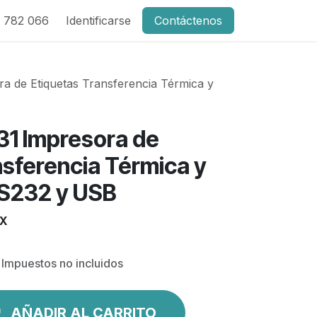
 782 066
Identificarse
Contáctenos
ra de Etiquetas Transferencia Térmica y
31 Impresora de
nsferencia Térmica y
RS232 y USB
XX
Impuestos no incluidos
AÑADIR AL CARRITO