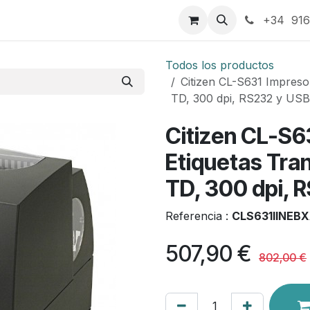
táctenos
+34 916
Todos los productos
Citizen CL-S631 Impreso
TD, 300 dpi, RS232 y USB
Citizen CL-S6
Etiquetas Tra
TD, 300 dpi, 
Referencia :
CLS631IINEB
507,90
€
802,00
€