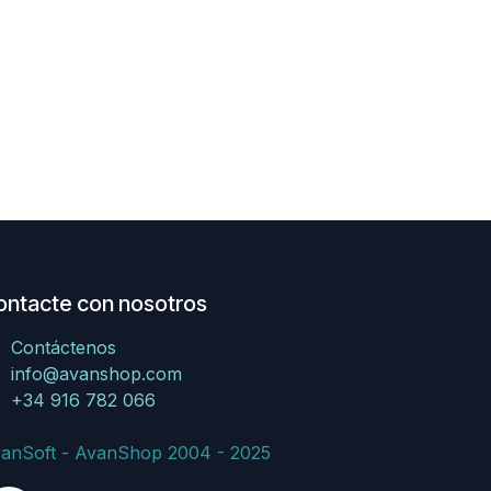
ontacte con nosotros
Contáctenos
info@avanshop.com
+34 916 782 066
anSoft - AvanShop 2004 - 2025