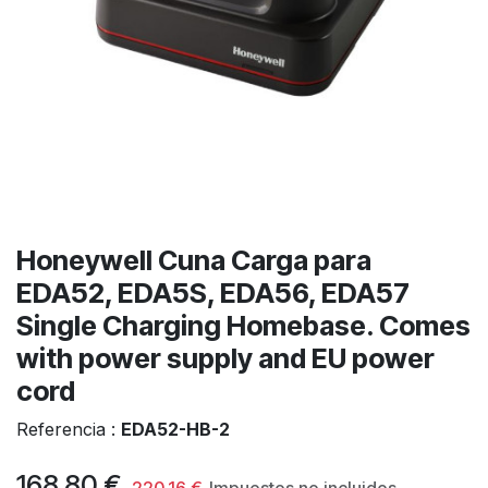
Honeywell Cuna Carga para
EDA52, EDA5S, EDA56, EDA57
Single Charging Homebase. Comes
with power supply and EU power
cord
Referencia :
EDA52-HB-2
168,80
€
220,16
€
Impuestos no incluidos