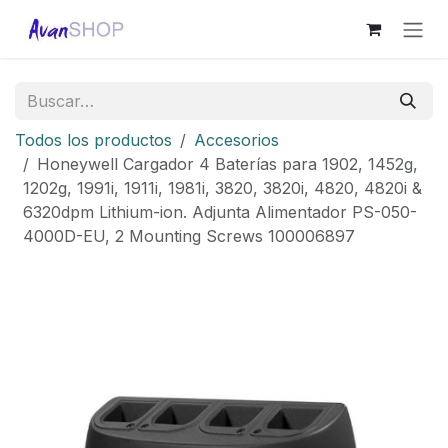
Ir al contenido
Todos los productos
Accesorios
Honeywell Cargador 4 Baterías para 1902, 1452g,
1202g, 1991i, 1911i, 1981i, 3820, 3820i, 4820, 4820i &
6320dpm Lithium-ion. Adjunta Alimentador PS-050-
4000D-EU, 2 Mounting Screws 100006897