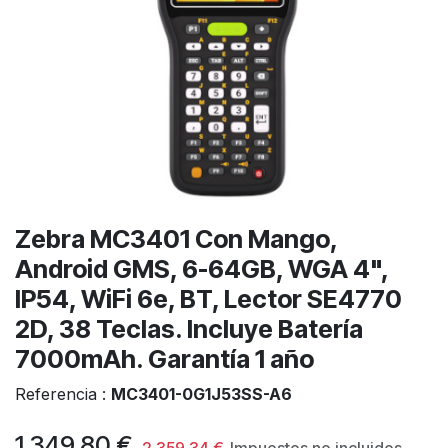
Zebra MC3401 Con Mango,
Android GMS, 6-64GB, WGA 4",
IP54, WiFi 6e, BT, Lector SE4770
2D, 38 Teclas. Incluye Batería
7000mAh. Garantía 1 año
Referencia :
MC3401-0G1J53SS-A6
1.349,80
€
2.359,34
€
Impuestos no incluidos