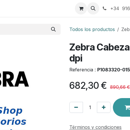
táctenos
+34 916
Todos los productos
Zeb
Zebra Cabeza
dpi
Referencia :
P1083320-015
682,30
€
890,66
€
Términos y condiciones