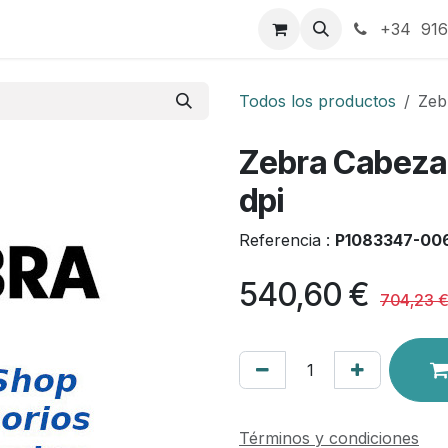
táctenos
+34 916
Todos los productos
Zeb
Zebra Cabeza
dpi
Referencia :
P1083347-00
540,60
€
704,23
Términos y condiciones