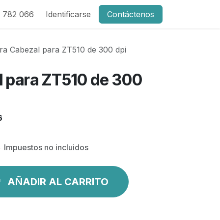
 782 066
Identificarse
Contáctenos
ra Cabezal para ZT510 de 300 dpi
l para ZT510 de 300
6
€
Impuestos no incluidos
AÑADIR AL CARRITO