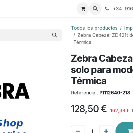
táctenos
+34 916
Todos los productos
Imp
Zebra Cabezal ZD421t de
Térmica
Zebra Cabezal
solo para mod
Térmica
Referencia :
P1112640-218
128,50
€
162,38
€