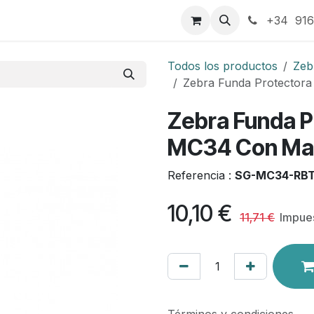
táctenos
+34 916
Todos los productos
Zeb
Zebra Funda Protector
Zebra Funda P
MC34 Con Man
Referencia :
SG-MC34-RBT
10,10
€
11,71
€
Impues