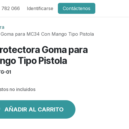
 782 066
Identificarse
Contáctenos
ra
a Goma para MC34 Con Mango Tipo Pistola
rotectora Goma para
go Tipo Pistola
G-01
tos no incluidos
AÑADIR AL CARRITO