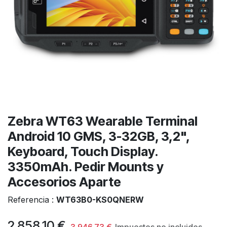
Zebra WT63 Wearable Terminal
Android 10 GMS, 3-32GB, 3,2",
Keyboard, Touch Display.
3350mAh. Pedir Mounts y
Accesorios Aparte
Referencia :
WT63B0-KS0QNERW
2.858,10
€
3.946,73
€
Impuestos no incluidos