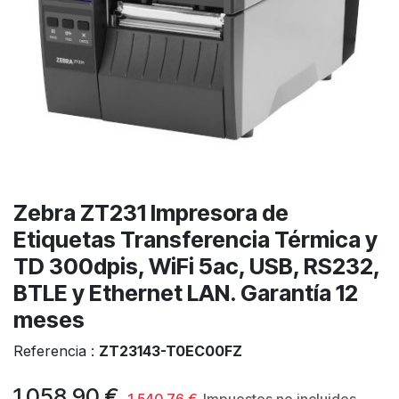
Zebra ZT231 Impresora de
Etiquetas Transferencia Térmica y
TD 300dpis, WiFi 5ac, USB, RS232,
BTLE y Ethernet LAN. Garantía 12
meses
Referencia :
ZT23143-T0EC00FZ
1.058,90
€
1.540,76
€
Impuestos no incluidos