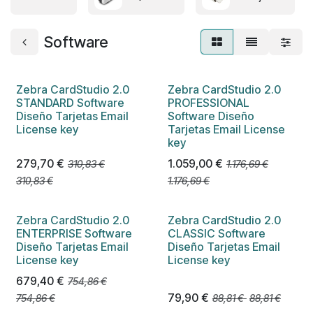
Software
Zebra CardStudio 2.0
Zebra CardStudio 2.0
STANDARD Software
PROFESSIONAL
Diseño Tarjetas Email
Software Diseño
License key
Tarjetas Email License
key
279,70
€
1.059,00
€
310,83
€
1.176,69
€
310,83
€
1.176,69
€
Zebra CardStudio 2.0
Zebra CardStudio 2.0
ENTERPRISE Software
CLASSIC Software
Diseño Tarjetas Email
Diseño Tarjetas Email
License key
License key
679,40
€
754,86
€
79,90
€
754,86
€
88,81
€
88,81
€