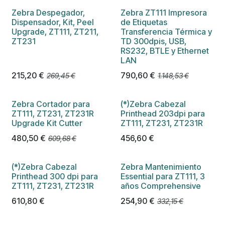
Zebra Despegador,
Zebra ZT111 Impresora
Dispensador, Kit, Peel
de Etiquetas
Upgrade, ZT111, ZT211,
Transferencia Térmica y
ZT231
TD 300dpis, USB,
RS232, BTLE y Ethernet
LAN
215,20
€
790,60
€
269,45
€
1.148,53
€
Zebra Cortador para
(*)Zebra Cabezal
ZT111, ZT231, ZT231R
Printhead 203dpi para
Upgrade Kit Cutter
ZT111, ZT231, ZT231R
480,50
€
456,60
€
609,68
€
(*)Zebra Cabezal
Zebra Mantenimiento
Printhead 300 dpi para
Essential para ZT111, 3
ZT111, ZT231, ZT231R
años Comprehensive
610,80
€
254,90
€
332,15
€