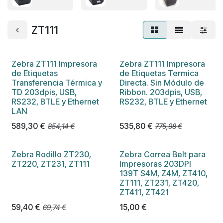
ZT111
Zebra ZT111 Impresora
Zebra ZT111 Impresora
de Etiquetas
de Etiquetas Termica
Transferencia Térmica y
Directa. Sin Módulo de
TD 203dpis, USB,
Ribbon. 203dpis, USB,
RS232, BTLE y Ethernet
RS232, BTLE y Ethernet
LAN
589,30
€
535,80
€
854,14
€
775,98
€
Zebra Rodillo ZT230,
Zebra Correa Belt para
ZT220, ZT231, ZT111
Impresoras 203DPI
139T S4M, Z4M, ZT410,
ZT111, ZT231, ZT420,
ZT411, ZT421
59,40
€
15,00
€
69,74
€