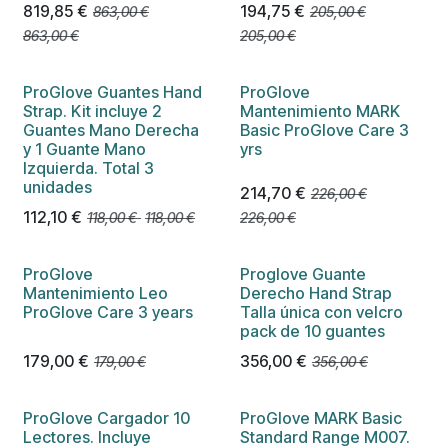
819,85
€
194,75
€
863,00
€
205,00
€
863,00
€
205,00
€
ProGlove Guantes Hand
ProGlove
Strap. Kit incluye 2
Mantenimiento MARK
Guantes Mano Derecha
Basic ProGlove Care 3
y 1 Guante Mano
yrs
Izquierda. Total 3
unidades
214,70
€
226,00
€
112,10
€
118,00
€
118,00
€
226,00
€
ProGlove
Proglove Guante
Mantenimiento Leo
Derecho Hand Strap
ProGlove Care 3 years
Talla única con velcro
pack de 10 guantes
179,00
€
356,00
€
179,00
€
356,00
€
ProGlove Cargador 10
ProGlove MARK Basic
Lectores. Incluye
Standard Range M007.