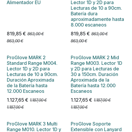
Alimentador EU
Lector 1D y 2D para
Lecturas de 10 a 90cm.
Batería dura
aproximadamente hasta
8.000 escaneos
819,85
€
819,85
€
863,00
€
863,00
€
863,00
€
863,00
€
ProGlove MARK 2
ProGlove MARK 2 Mid
Standard Range M004.
Range M003. Lector 1D
Lector 1D y 2D para
y 2D para Lecturas de
Lecturas de 10 a 90cm.
30 a 150cm. Duración
Duración Aproximada
Aproximada de la
de la Batería hasta
Batería hasta 12.000
12.000 Escaneos
Escaneos
1.127,65
€
1.127,65
€
1.187,00
€
1.187,00
€
1.187,00
€
1.187,00
€
ProGlove MARK 3 Multi
ProGlove Soporte
Range M010. Lector 1D y
Extensible con Lanyard