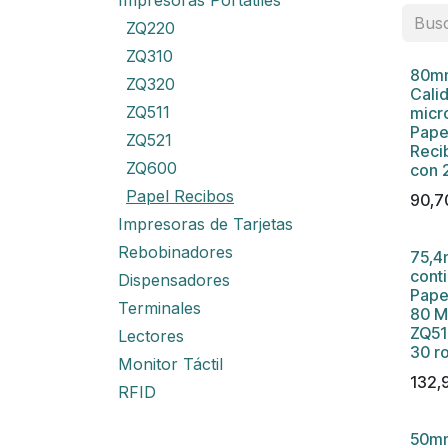
Impresoras Portátiles
ZQ220
ZQ310
80mm
ZQ320
Cali
ZQ511
micr
Pape
ZQ521
Recib
ZQ600
con 2
Papel Recibos
90,7
Impresoras de Tarjetas
Rebobinadores
75,4
cont
Dispensadores
Pape
Terminales
80 M
ZQ51
Lectores
30 ro
Monitor Táctil
132,
RFID
50mm