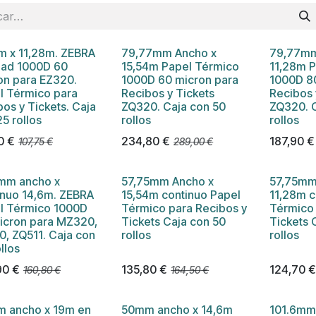
 x 11,28m. ZEBRA
79,77mm Ancho x
79,77mm
dad 1000D 60
15,54m Papel Térmico
11,28m 
on para EZ320.
1000D 60 micron para
1000D 8
l Térmico para
Recibos y Tickets
Recibos 
os y Tickets. Caja
ZQ320. Caja con 50
ZQ320. 
5 rollos
rollos
rollos
0
€
234,80
€
187,90
€
107,75
€
289,00
€
mm ancho x
57,75mm Ancho x
57,75mm
inuo 14,6m. ZEBRA
15,54m continuo Papel
11,28m c
l Térmico 1000D
Térmico para Recibos y
Térmico 
icron para MZ320 ,
Tickets Caja con 50
Tickets 
0, ZQ511. Caja con
rollos
rollos
llos
90
€
135,80
€
124,70
160,80
€
164,50
€
 ancho x 19m en
50mm ancho x 14,6m
101.6mm