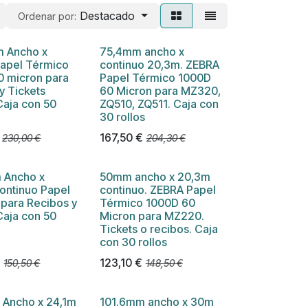
Destacado
Ordenar por:
 Ancho x
75,4mm ancho x
Papel Térmico
continuo 20,3m. ZEBRA
0 micron para
Papel Térmico 1000D
y Tickets
60 Micron para MZ320,
Caja con 50
ZQ510, ZQ511 . Caja con
30 rollos
167,50
€
230,00
€
204,30
€
 Ancho x
50mm ancho x 20,3m
ontinuo Papel
continuo. ZEBRA Papel
para Recibos y
Térmico 1000D 60
Caja con 50
Micron para MZ220.
Tickets o recibos . Caja
con 30 rollos
€
123,10
€
150,50
€
148,50
€
 Ancho x 24,1m
101.6mm ancho x 30m