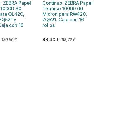
. ZEBRA Papel
Continuo. ZEBRA Papel
 1000D 80
Térmico 1000D 60
para QL420,
Micron para RW420,
ZQ521 y
ZQ521 . Caja con 16
aja con 16
rollos
€
99,40
€
130,56
€
118,72
€