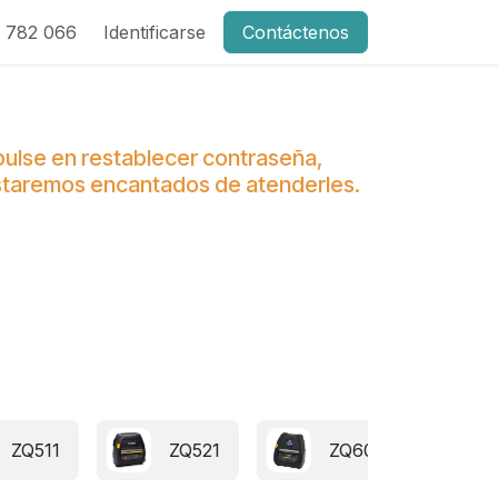
 782 066
Identificarse
Contáctenos
 pulse en restablecer contraseña,
 estaremos encantados de atenderles.
ZQ511
ZQ521
ZQ600