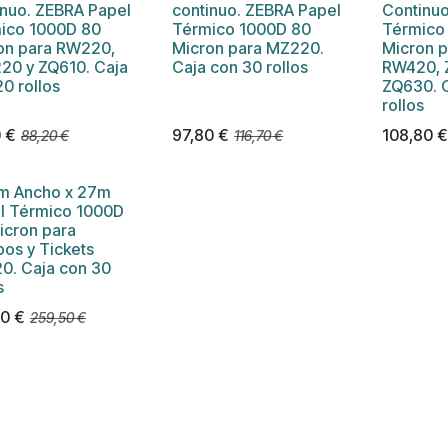
inuo. ZEBRA Papel
continuo. ZEBRA Papel
Continuo
ico 1000D 80
Térmico 1000D 80
Térmico
on para RW220,
Micron para MZ220 .
Micron 
20 y ZQ610. Caja
Caja con 30 rollos
RW420, 
0 rollos
ZQ630. C
rollos
0
€
97,80
€
108,80
88,20
€
116,70
€
 Ancho x 27m
l Térmico 1000D
icron para
bos y Tickets
0. Caja con 30
s
30
€
259,50
€