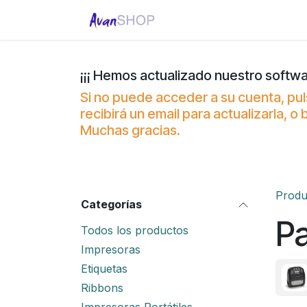
Ir al contenido
Inicio
Tienda
Con
¡¡¡ Hemos actualizado nuestro softwa
Si no puede acceder a su cuenta, pul
recibirá un email para actualizarla,
Muchas gracias.
Produ
Categorías
Pa
Todos los productos
Impresoras
Etiquetas
Ribbons