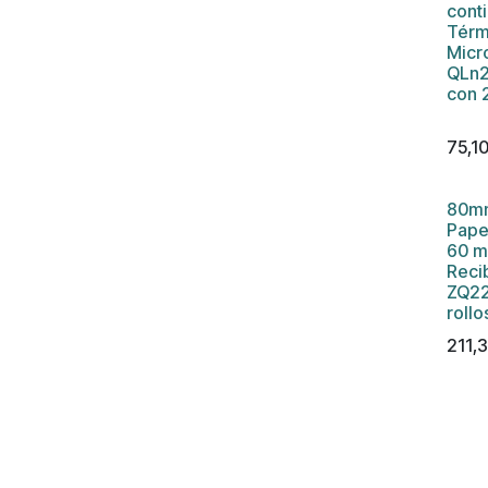
cont
Térm
Micr
QLn2
con 2
75,1
80mm
Pape
60 m
Reci
ZQ22
rollo
211,