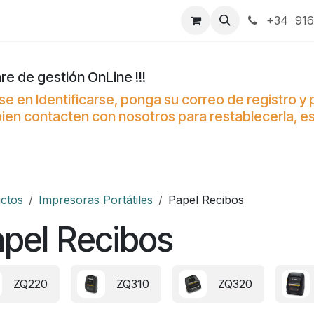
táctenos
+34 916
re de gestión OnLine !!!
se en Identificarse, ponga su correo de registro y
 o bien contacten con nosotros para restablecerla,
ctos
Impresoras Portátiles
Papel Recibos
pel Recibos
ZQ220
ZQ310
ZQ320